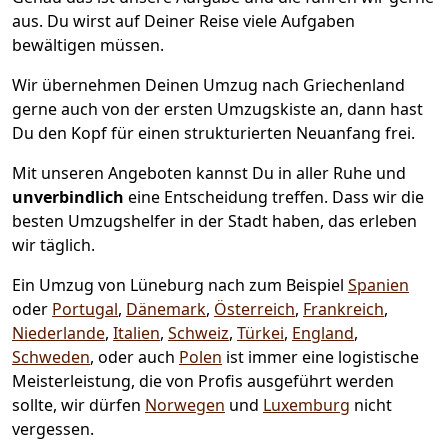
aus. Du wirst auf Deiner Reise viele Aufgaben
bewältigen müssen.
Wir übernehmen Deinen Umzug nach Griechenland
gerne auch von der ersten Umzugskiste an, dann hast
Du den Kopf für einen strukturierten Neuanfang frei.
Mit unseren Angeboten kannst Du in aller Ruhe und
unverbindlich
eine Entscheidung treffen. Dass wir die
besten Umzugshelfer in der Stadt haben, das erleben
wir täglich.
Ein Umzug von Lüneburg nach zum Beispiel
Spanien
oder
Portugal
,
Dänemark
,
Österreich
,
Frankreich
,
Niederlande
,
Italien
,
Schweiz
,
Türkei
,
England
,
Schweden
, oder auch
Polen
ist immer eine logistische
Meisterleistung, die von Profis ausgeführt werden
sollte, wir dürfen
Norwegen
und
Luxemburg
nicht
vergessen.