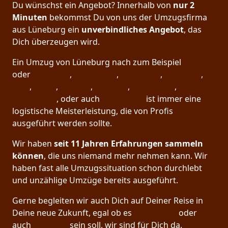
Du wünschst ein Angebot? Innerhalb von
nur 2
Minuten
bekommst Du von uns der Umzugsfirma
aus Lüneburg ein
unverbindliches Angebot
, das
Dich überzeugen wird.
Ein Umzug von Lüneburg nach zum Beispiel
Berlin
oder
Hamburg
,
Osnabrück
,
Ingolstadt
,
München
,
Köln
,
Essen
,
Bremen
,
Dresden
,
Heidelberg
,
Leverkusen
, oder auch
Remscheid
ist immer eine
logistische Meisterleistung, die von Profis
ausgeführt werden sollte.
Wir haben
seit
11 Jahren Erfahrungen sammeln
können
, die uns niemand mehr nehmen kann. Wir
haben fast alle Umzugssituation schon durchlebt
und unzählige Umzüge bereits ausgeführt.
Gerne begleiten wir auch Dich auf Deiner Reise in
Deine neue Zukunft, egal ob es
Düsseldorf
oder
auch
Potsdam
sein soll, wir sind für Dich da.