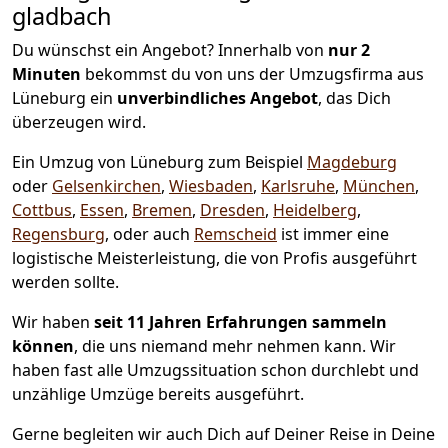
gladbach
Du wünschst ein Angebot? Innerhalb von
nur 2
Minuten
bekommst du von uns der Umzugsfirma aus
Lüneburg ein
unverbindliches Angebot
, das Dich
überzeugen wird.
Ein Umzug von Lüneburg zum Beispiel
Magdeburg
oder
Gelsenkirchen
,
Wiesbaden
,
Karlsruhe
,
München
,
Cottbus
,
Essen
,
Bremen
,
Dresden
,
Heidelberg
,
Regensburg
, oder auch
Remscheid
ist immer eine
logistische Meisterleistung, die von Profis ausgeführt
werden sollte.
Wir haben
seit
11 Jahren Erfahrungen sammeln
können
, die uns niemand mehr nehmen kann. Wir
haben fast alle Umzugssituation schon durchlebt und
unzählige Umzüge bereits ausgeführt.
Gerne begleiten wir auch Dich auf Deiner Reise in Deine